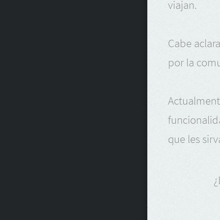
viajan.
Cabe aclar
por la comu
Actualment
funcionali
que les sirv
¿