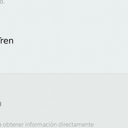
o.
o
ara obtener información directamente