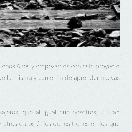
Buenos Aires y empezamos con este proyecto
 de la misma y con el fin de aprender nuevas
jeros, que al igual que nosotros, utilizan
 otros datos útiles de los trenes en los que