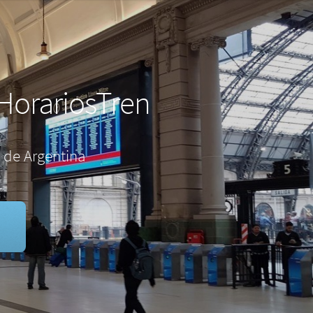
HorariosTren
 de Argentina