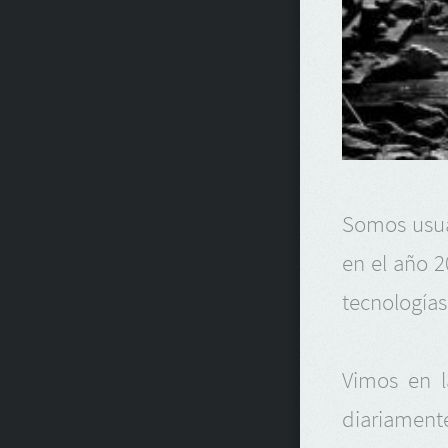
Somos usua
en el año 2
tecnologías
Vimos en l
diariamente