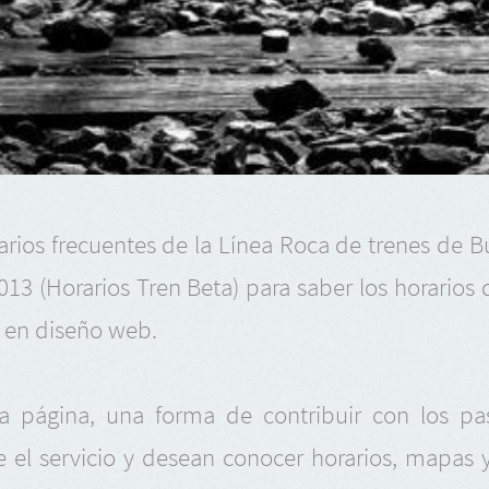
rios frecuentes de la Línea Roca de trenes de 
013 (Horarios Tren Beta) para saber los horarios
 en diseño web.
a página, una forma de contribuir con los pasa
 el servicio y desean conocer horarios, mapas y