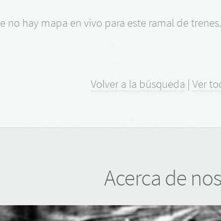
 no hay mapa en vivo para este ramal de trenes
Volver a la búsqueda
|
Ver to
Acerca de nos