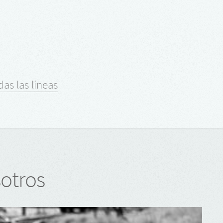
.
das las líneas
otros